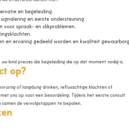
 we structureel samen met:
servatie en begeleiding.
 signalering en eerste ondersteuning.
n voor spraak- en slikproblemen.
dingsklachten.
en en ervaring gedeeld worden en kwaliteit gewaarbor
uw kind precies die begeleiding die op dat moment nodig is.
ct op?
rustig of langdurig drinken, refluxachtige klachten of
t ons op voor een beoordeling. Tijdens het eerste consult
en samen de vervolgstappen te bepalen.
ken