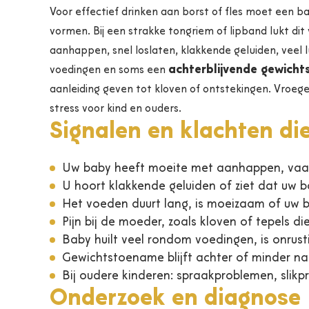
Voor effectief drinken aan borst of fles moet een 
vormen. Bij een strakke tongriem of lipband lukt di
aanhappen, snel loslaten, klakkende geluiden, veel lu
achterblijvende gewich
voedingen en soms een
aanleiding geven tot kloven of ontstekingen. Vroe
stress voor kind en ouders.
Signalen en klachten di
Uw baby heeft moeite met aanhappen, vaak l
U hoort klakkende geluiden of ziet dat uw 
Het voeden duurt lang, is moeizaam of uw b
Pijn bij de moeder, zoals kloven of tepels d
Baby huilt veel rondom voedingen, is onrust
Gewichtstoename blijft achter of minder nat
Bij oudere kinderen: spraakproblemen, sli
Onderzoek en diagnose