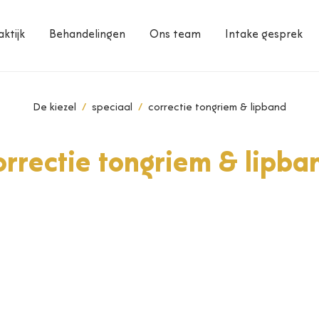
ktijk
Behandelingen
Ons team
Intake gesprek
De kiezel
speciaal
correctie tongriem & lipband
orrectie tongriem & lipba
ngriem &
aby’s