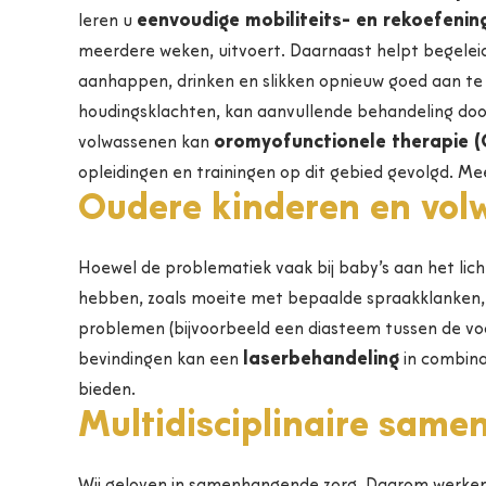
eenvoudige mobiliteits- en rekoefenin
leren u
meerdere weken, uitvoert. Daarnaast helpt begelei
aanhappen, drinken en slikken opnieuw goed aan te 
houdingsklachten, kan aanvullende behandeling do
oromyofunctionele therapie 
volwassenen kan
opleidingen en trainingen op dit gebied gevolgd. Me
Oudere kinderen en vol
Hoewel de problematiek vaak bij baby’s aan het li
hebben, zoals moeite met bepaalde spraakklanken,
problemen (bijvoorbeeld een diasteem tussen de voo
laserbehandeling
bevindingen kan een
in combin
bieden.
Multidisciplinaire same