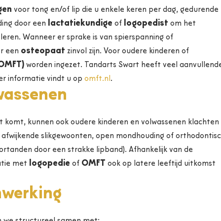
gen
voor tong en/of lip die u enkele keren per dag, gedurende
lactatiekundige
logopedist
ding door een
of
om het
leren. Wanneer er sprake is van spierspanning of
osteopaat
or een
zinvol zijn. Voor oudere kinderen of
(OMFT)
worden ingezet. Tandarts Swart heeft veel aanvullend
er informatie vindt u op
omft.nl
.
wassenen
cht komt, kunnen ook oudere kinderen en volwassenen klachten
 afwijkende slikgewoonten, open mondhouding of orthodontis
rtanden door een strakke lipband). Afhankelijk van de
logopedie
OMFT
atie met
of
ook op latere leeftijd uitkomst
nwerking