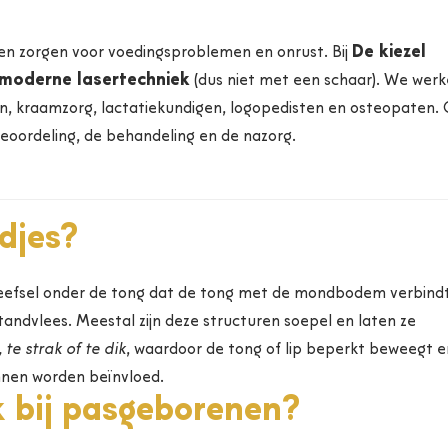
De kiezel
en zorgen voor voedingsproblemen en onrust. Bij
moderne lasertechniek
(dus niet met een schaar). We wer
, kraamzorg, lactatiekundigen, logopedisten en osteopaten.
eoordeling, de behandeling en de nazorg.
djes?
weefsel onder de tong dat de tong met de mondbodem verbindt
 tandvlees. Meestal zijn deze structuren soepel en laten ze
, te strak of te dik
, waardoor de tong of lip beperkt beweegt e
nnen worden beïnvloed.
k bij pasgeborenen?