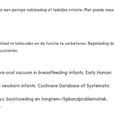
jn een geringe nabloeding of tijdelijke irritatie. Met goede naz
heid te behouden en de functie te verbeteren. Begeleiding d
duurzamer.
a-oral vacuum in breastfeeding infants.
Early Human
n newborn infants.
Cochrane Database of Systematic
a.v. borstvoeding en tongriem-/lipbandproblematiek.
.