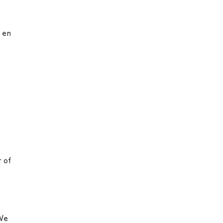
en
 of
 We