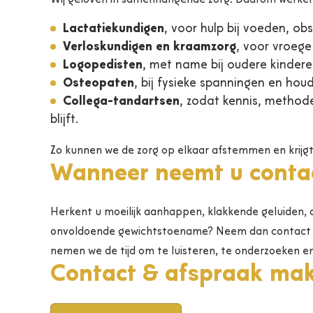
Wij geloven in samenhangende zorg. Daarom werken
Lactatiekundigen
, voor hulp bij voeden, ob
Verloskundigen en kraamzorg
, voor vroege
Logopedisten
, met name bij oudere kindere
Osteopaten
, bij fysieke spanningen en hou
Collega-tandartsen
, zodat kennis, method
blijft.
Zo kunnen we de zorg op elkaar afstemmen en krijgt 
Wanneer neemt u conta
Herkent u moeilijk aanhappen, klakkende geluiden, on
onvoldoende gewichtstoename? Neem dan contact me
nemen we de tijd om te luisteren, te onderzoeken 
Contact & afspraak ma