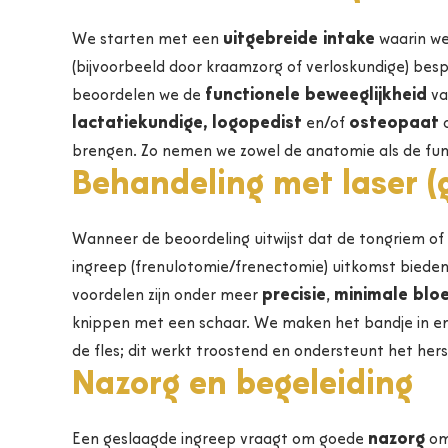
uitgebreide intake
We starten met een
waarin we
(bijvoorbeeld door kraamzorg of verloskundige) bes
functionele beweeglijkheid
beoordelen we de
va
lactatiekundige,
logopedist
osteopaat
en/of
o
brengen. Zo nemen we zowel de anatomie als de func
Behandeling met laser (
Wanneer de beoordeling uitwijst dat de tongriem of
ingreep (frenulotomie/frenectomie) uitkomst bieden.
precisie
minimale blo
voordelen zijn onder meer
,
knippen met een schaar. We maken het bandje in en
de fles; dit werkt troostend en ondersteunt het her
Nazorg en begeleiding
nazorg
Een geslaagde ingreep vraagt om goede
om 