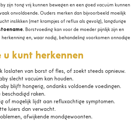
baby zijn tong vrij kunnen bewegen en een goed vacuüm kunnen
t vaak onvoldoende. Ouders merken dan bijvoorbeeld moeilijk
cht inslikken (met krampjes of reflux als gevolg), langdurige
tstoename
. Borstvoeding kan voor de moeder pijnlijk zijn en
ge herkenning en, waar nodig, behandeling voorkomen onnodige
e u kunt herkennen
oslaten van borst of fles, of zoekt steeds opnieuw.
baby slecht vacuüm kan houden.
aby blijft hongerig, ondanks voldoende voedingen.
ie beschadigd raken.
ig of mogelijk lijdt aan refluxachtige symptomen.
te luiers dan verwacht.
kproblemen, afwijkende mondgewoonten.