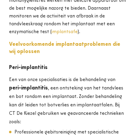
mondhygiënistes werken met delicate apparatuur om
de best mogelijke nazorg te bieden. Daarnaast
monitoren we de activiteit van afbraak in de
tandvleeskraag rondom het implantaat met een
enzymatische test (
implantsafe
).
Veelvoorkomende implantaatproblemen die
wij oplossen
Peri-implantitis
Een van onze specialisaties is de behandeling van
peri-implantitis
, een ontsteking van het tandvlees
en bot rondom een implantaat. Zonder behandeling
kan dit leiden tot botverlies en implantaatfalen. Bij
CT De Kiezel gebruiken we geavanceerde technieken
zoals:
Professionele gebitsreiniging met specialistische