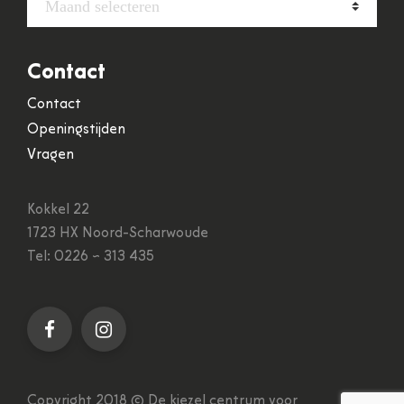
Maand selecteren
Contact
Contact
Openingstijden
Vragen
Kokkel 22
1723 HX Noord-Scharwoude
Tel: 0226 ~ 313 435
Copyright 2018 © De kiezel centrum voor