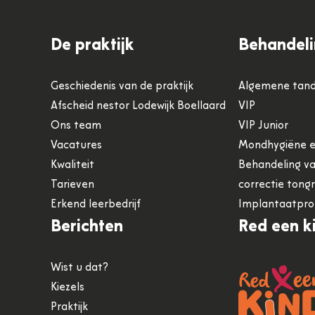
De praktijk
Behandel
Geschiedenis van de praktijk
Algemene tan
Afscheid nestor Lodewijk Boellaard
VIP
Ons team
VIP Junior
Vacatures
Mondhygiëne e
Kwaliteit
Behandeling va
Tarieven
correctie tong
Erkend leerbedrijf
Implantaatpro
Berichten
Red een k
Wist u dat?
Kiezels
Praktijk