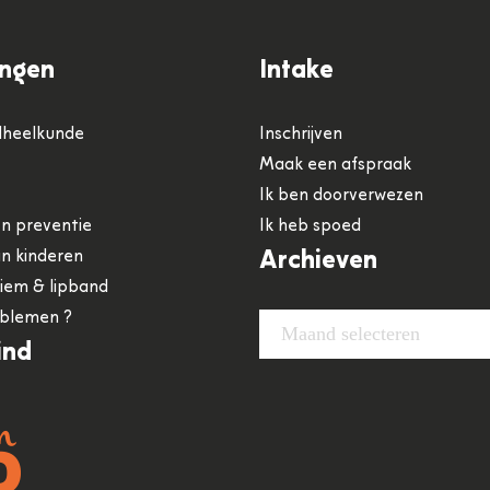
ingen
Intake
dheelkunde
Inschrijven
Maak een afspraak
Ik ben doorverwezen
n preventie
Ik heb spoed
n kinderen
Archieven
riem & lipband
blemen ?
Archieven
Maand selecteren
ind