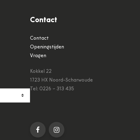
Contact
Contact
Openingstijden
Vragen
Kokkel 22
1723 HX Noord-Scharwoude
Tel: 0226 ~ 313 435